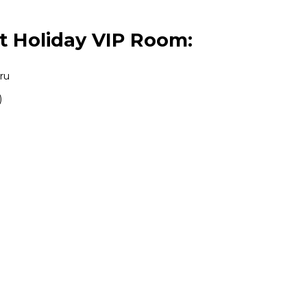
t Holiday VIP Room:
ru
)