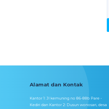
Alamat dan Kontak
Kantor 1: Jl kemuning no 86-88b Pare -
Kediri dan Kantor 2: Dusun wonosari, desa