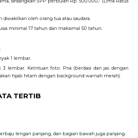
ama, sedangkan SPP perbulan Rp. 500.000,- (Lima Ratus
h diwakilkan oleh orang tua atau saudara.
usia minimal 17 tahun dan maksimal 50 tahun.
.
nyak 1 lembar.
3 lembar. Ketntuan foto: Pria (berdasi dan jas dengan
nakan hijab hitam dengan background warnah merah).
ATA TERTIB
berbaju lengan panjang, dan bagian bawah juga panjang.