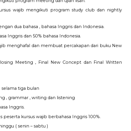
ngikuti program meeting dan ujian lisan.
kursus wajib mengikuti program study club dan nightly
ngan dua bahasa , bahasa Inggris dan Indonesia.
a Inggris dan 50% bahasa Indonesia.
 wajib menghafal dan membuat percakapan dari buku New
osing Meeting , Final New Concept dan Final Written
selama tiga bulan
g , grammar , writing dan listening
sa Inggris.
s peserta kursus wajib berbahasa Inggris 100%.
nggu ( senin – sabtu )