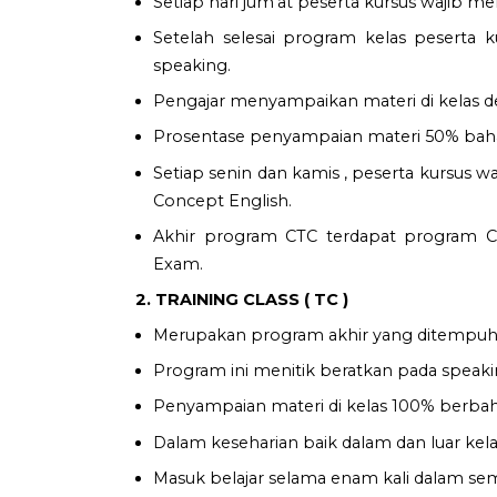
Setiap hari jum’at peserta kursus wajib me
Setelah selesai program kelas peserta 
speaking.
Pengajar menyampaikan materi di kelas de
Prosentase penyampaian materi 50% bahas
Setiap senin dan kamis , peserta kursus
Concept English.
Akhir program CTC terdapat program Cl
Exam.
2. TRAINING CLASS ( TC )
Merupakan program akhir yang ditempuh 
Program ini menitik beratkan pada speakin
Penyampaian materi di kelas 100% berbaha
Dalam keseharian baik dalam dan luar kela
Masuk belajar selama enam kali dalam semi